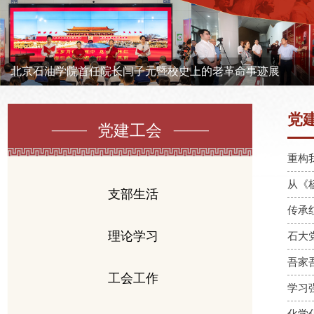
北京石油学院首任院长闫子元暨校史上的老革命事迹展
党
党建工会
重构
从《
支部生活
传承
理论学习
石大党
吾家
工会工作
学习